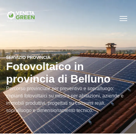
SERVIZIO PROVINCIA
Fotovoltaico in
provincia di Belluno
Percorso provinciale per preventivo e sopralluogo:
impianti fotovoltaici su misura per abitazioni, aziende e
immobili produttivi, progettati su consumi reali,
sopralluogo e dimensionamento tecnico.