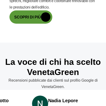
sprechi, migliorare comfort e coordinare rinnovabili con
le prestazioni dell'edificio.
SCOPRI DI PIÙ
La voce di chi ha scelto
VenetaGreen
Recensioni pubblicate dai clienti sul profilo Google di
VenetaGreen.
o
Nadia Lepore