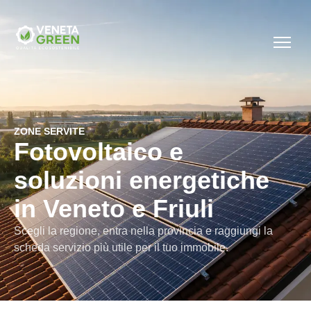
ZONE SERVITE
Fotovoltaico e
soluzioni energetiche
in Veneto e Friuli
Scegli la regione, entra nella provincia e raggiungi la
scheda servizio più utile per il tuo immobile.