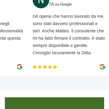
5/5 su Google
Gli operai che hanno lavorato da me,
c
i
sono stati davvero professionali e
d
ionalità
seri. Anche Matteo, il consulente che
d
 questa
mi ha fatto firmare il contratto, è stato
s
sempre disponibile e gentile.
p
Consiglio sicuramente la Ditta.
m