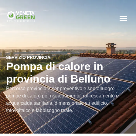
SERVIZIO PROVINCIA
Pompa di calore in
provincia di Belluno
Percorso provinciale per preventivo e sopralluogo:
pompe di calore per riscaldamento, raffrescamento e
acqua calda sanitaria, dimensionate su edificio,
fotovoltaico e fabbisogno reale.