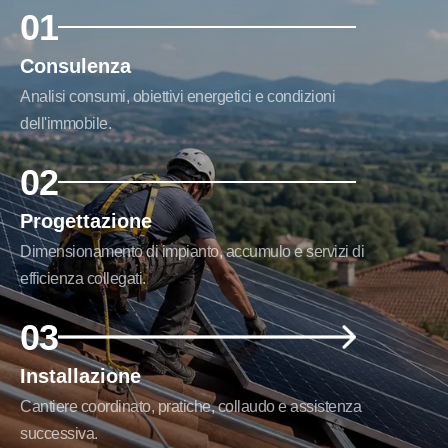
01
Consulenza
Analisi consumi, obiettivi energetici e condizioni
dell'immobile.
02
Progettazione
Dimensionamento di impianto, accumulo e servizi di
efficienza collegati.
03
Installazione
Cantiere coordinato, pratiche, collaudo e assistenza
successiva.