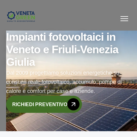
Impianti fotovoltaici in
Veneto e Friuli-Venezia
Giulia
Dal 2009 progettiamo soluzioni energetiche su
consumi reali: fotovoltaico, accumulo, pompe di
calore e comfort per case e aziende.
RICHIEDI PREVENTIVO