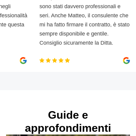
sono stati davvero professionali e
dove
alità
seri. Anche Matteo, il consulente che
disp
sta
mi ha fatto firmare il contratto, è stato
sono
sempre disponibile e gentile.
post
Consiglio sicuramente la Ditta.
man
Guide e
approfondimenti