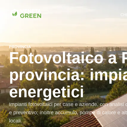
CH
PROVINCIA
Fotovoltaico a
provincia: impia
energetici
Impianti fotovoltaici per case e aziende, con analisi
e preventivo; inoltre accumulo, pompe di calore e altr
locali.