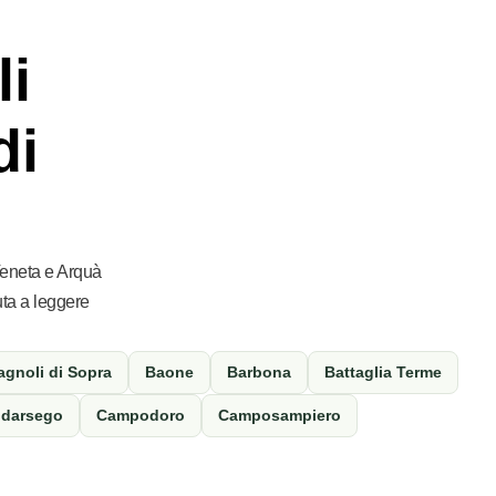
li
di
Veneta e Arquà
iuta a leggere
agnoli di Sopra
Baone
Barbona
Battaglia Terme
darsego
Campodoro
Camposampiero