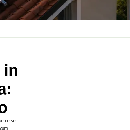
 in
a:
vo
 percorso
ntura