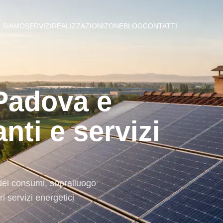
I SIAMO
SERVIZI
REALIZZAZIONI
ZONE
BLOG
CONTATTI
 Padova e
nti e servizi
 dei consumi, sopralluogo
i servizi energetici