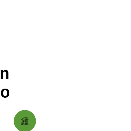
in
no