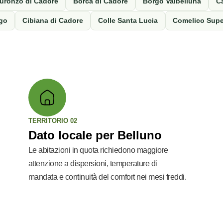
uronzo di Cadore
Borca di Cadore
Borgo Valbelluna
C
ago
Cibiana di Cadore
Colle Santa Lucia
Comelico Supe
TERRITORIO 02
Dato locale per Belluno
Le abitazioni in quota richiedono maggiore
attenzione a dispersioni, temperature di
mandata e continuità del comfort nei mesi freddi.