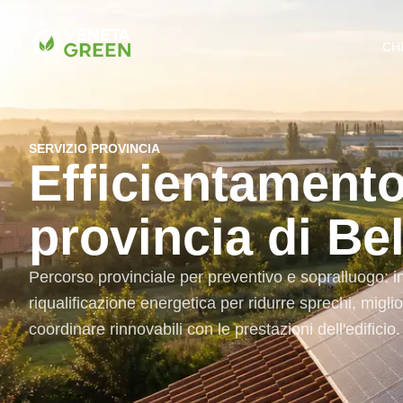
CH
SERVIZIO PROVINCIA
Efficientamento
provincia di Be
Percorso provinciale per preventivo e sopralluogo: in
riqualificazione energetica per ridurre sprechi, migli
coordinare rinnovabili con le prestazioni dell'edificio.