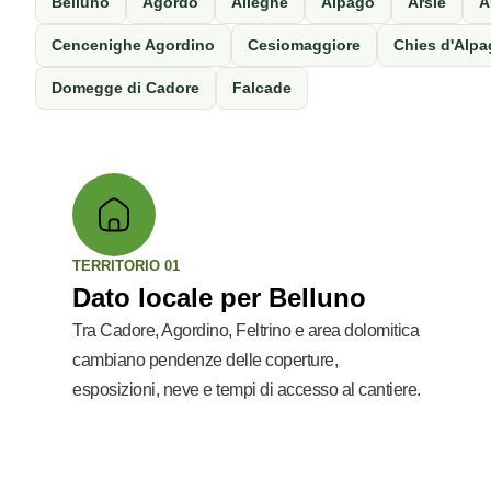
Belluno
Agordo
Alleghe
Alpago
Arsiè
A
Cencenighe Agordino
Cesiomaggiore
Chies d'Alp
Domegge di Cadore
Falcade
TERRITORIO 01
Dato locale per Belluno
Tra Cadore, Agordino, Feltrino e area dolomitica
cambiano pendenze delle coperture,
esposizioni, neve e tempi di accesso al cantiere.