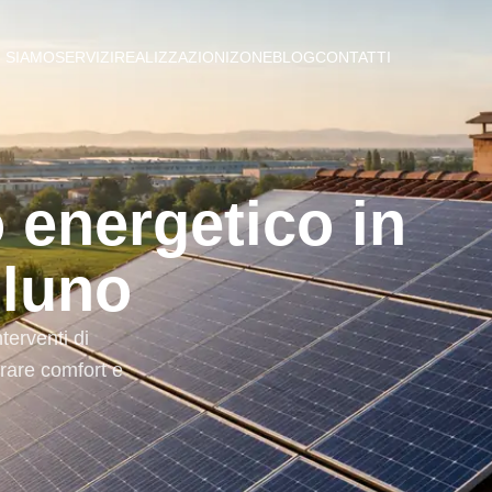
I SIAMO
SERVIZI
REALIZZAZIONI
ZONE
BLOG
CONTATTI
 energetico in
lluno
terventi di
orare comfort e