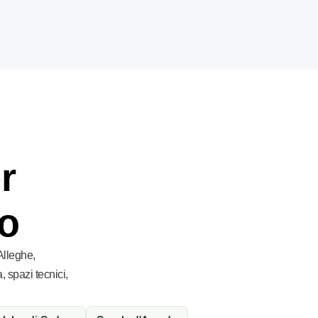
r
no
Alleghe,
 spazi tecnici,