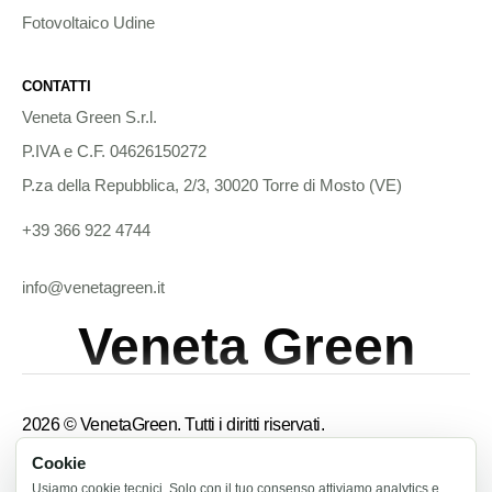
Fotovoltaico Udine
CONTATTI
Veneta Green S.r.l.
P.IVA e C.F. 04626150272
P.za della Repubblica, 2/3, 30020 Torre di Mosto (VE)
+39 366 922 4744
info@venetagreen.it
Veneta Green
2026 © VenetaGreen. Tutti i diritti riservati.
Cookie
Termini e condizioni
Usiamo cookie tecnici. Solo con il tuo consenso attiviamo analytics e