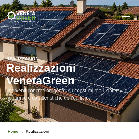
REALIZZAZIONI
Realizzazioni
VenetaGreen
Interventi concreti progettati su consumi reali, obiettivi di
risparmio e caratteristiche dell'edificio.
Home
Realizzazioni