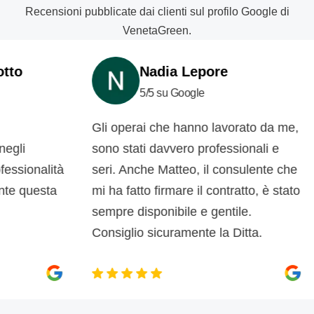
Recensioni pubblicate dai clienti sul profilo Google di
VenetaGreen.
Nadia Lepore
5/5 su Google
Gli operai che hanno lavorato da me,
c
sono stati davvero professionali e
d
onalità
seri. Anche Matteo, il consulente che
d
questa
mi ha fatto firmare il contratto, è stato
s
sempre disponibile e gentile.
p
Consiglio sicuramente la Ditta.
m