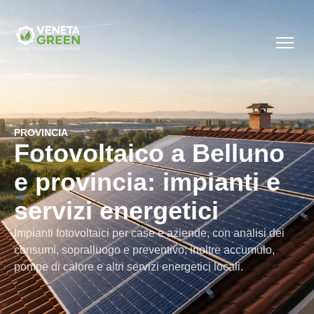
PROVINCIA
Fotovoltaico a Belluno
e provincia: impianti e
servizi energetici
Impianti fotovoltaici per case e aziende, con analisi dei
consumi, sopralluogo e preventivo; inoltre accumulo,
pompe di calore e altri servizi energetici locali.