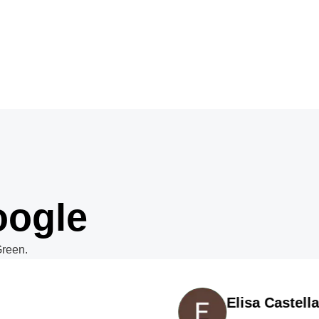
oogle
Green.
Elisa Castellan