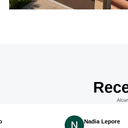
Rece
Alcun
Nadia Lepore