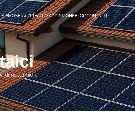
I SIAMO
SERVIZI
REALIZZAZIONI
ZONE
BLOG
CONTATTI
taici
vi di risparmio e