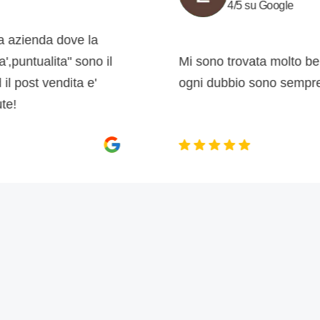
4/5 su Google
da dove la
alita" sono il
Mi sono trovata molto bene, anc
vendita e'
ogni dubbio sono sempre disponib