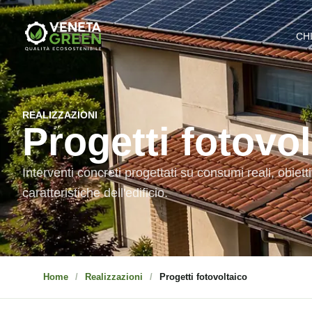
CH
REALIZZAZIONI
Progetti fotovol
Interventi concreti progettati su consumi reali, obietti
caratteristiche dell'edificio.
Home
Realizzazioni
Progetti fotovoltaico