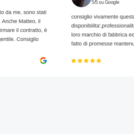
5/5 su Google
, sono stati
consiglio vivamente questa azien
Matteo, il
disponibilita',professionalita',puntu
 contratto, è
loro marchio di fabbrica ed il post 
Consiglio
fatto di promesse mantenute!