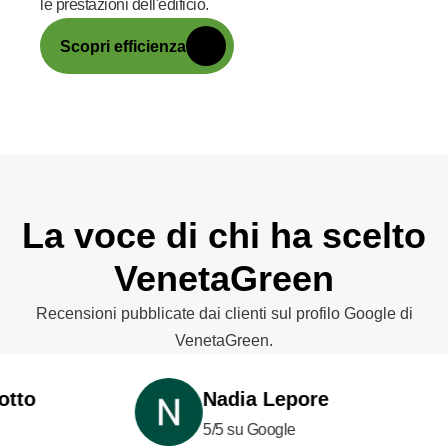
le prestazioni dell'edificio.
Scopri efficienza
La voce di chi ha scelto
VenetaGreen
Recensioni pubblicate dai clienti sul profilo Google di
VenetaGreen.
o
Nadia Lepore
5/5 su Google