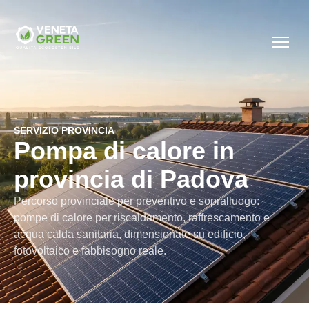
SERVIZIO PROVINCIA
Pompa di calore in
provincia di Padova
Percorso provinciale per preventivo e sopralluogo:
pompe di calore per riscaldamento, raffrescamento e
acqua calda sanitaria, dimensionate su edificio,
fotovoltaico e fabbisogno reale.