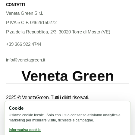
CONTATTI
Veneta Green S.r.l.
P.IVA e C.F. 04626150272
P.za della Repubblica, 2/3, 30020 Torre di Mosto (VE)
+39 366 922 4744
info@venetagreen.it
Veneta Green
2025 © VenetaGreen. Tutti i diritti riservati.
Cookie
Termini e condizioni
Usiamo cookie tecnici. Solo con il tuo consenso attiviamo analytics e
marketing per misurare visite, richieste e campagne.
Informativa privacy
Informativa cookie
Informativa cookie