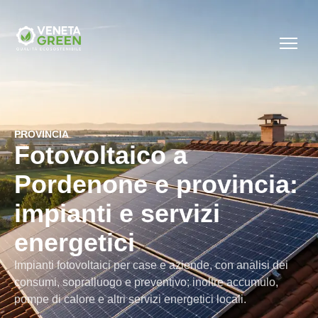
PROVINCIA
Fotovoltaico a
Pordenone e provincia:
impianti e servizi
energetici
Impianti fotovoltaici per case e aziende, con analisi dei
consumi, sopralluogo e preventivo; inoltre accumulo,
pompe di calore e altri servizi energetici locali.