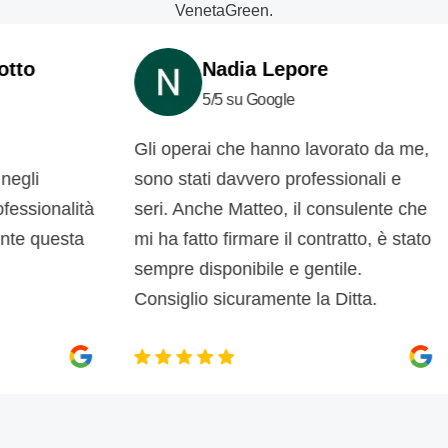
VenetaGreen.
Nadia Lepore
5/5 su Google
Gli operai che hanno lavorato da me,
c
i
sono stati davvero professionali e
d
ionalità
seri. Anche Matteo, il consulente che
d
questa
mi ha fatto firmare il contratto, è stato
s
sempre disponibile e gentile.
p
Consiglio sicuramente la Ditta.
m