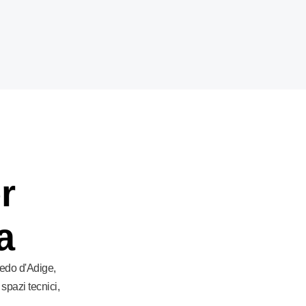
r
a
redo d'Adige,
pazi tecnici,