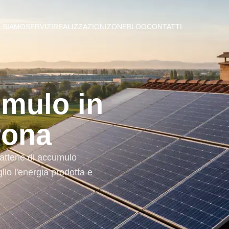
I SIAMO
SERVIZI
REALIZZAZIONI
ZONE
BLOG
CONTATTI
umulo in
rona
atterie di accumulo
io l'energia prodotta e