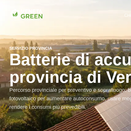
CH
SERVIZIO PROVINCIA
Batterie di acc
provincia di Ve
Percorso provinciale per preventivo e sopralluogo: b
fotovoltaico per aumentare autoconsumo, usare megl
rendere i consumi più prevedibili.