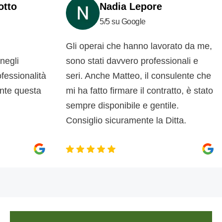
Nadia Lepore
5/5 su Google
Gli operai che hanno lavorato da me,
c
i
sono stati davvero professionali e
d
ionalità
seri. Anche Matteo, il consulente che
d
questa
mi ha fatto firmare il contratto, è stato
s
sempre disponibile e gentile.
p
Consiglio sicuramente la Ditta.
m