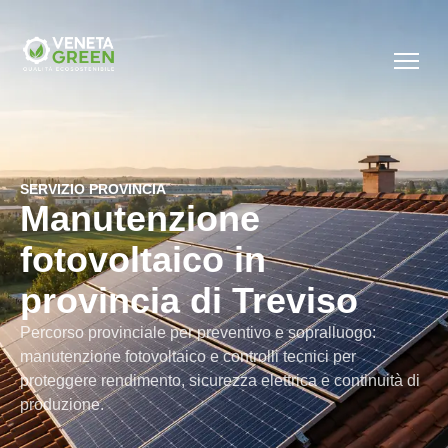
SERVIZIO PROVINCIA
Manutenzione
fotovoltaico in
provincia di Treviso
Percorso provinciale per preventivo e sopralluogo:
manutenzione fotovoltaico e controlli tecnici per
proteggere rendimento, sicurezza elettrica e continuità di
produzione.