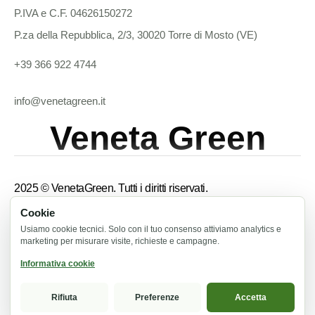
P.IVA e C.F. 04626150272
P.za della Repubblica, 2/3, 30020 Torre di Mosto (VE)
+39 366 922 4744
info@venetagreen.it
Veneta Green
2025 © VenetaGreen. Tutti i diritti riservati.
Cookie
Termini e condizioni
Usiamo cookie tecnici. Solo con il tuo consenso attiviamo analytics e
marketing per misurare visite, richieste e campagne.
Informativa privacy
Informativa cookie
Informativa cookie
Rifiuta
Preferenze
Accetta