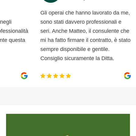
Gli operai che hanno lavorato da me,
c
i
sono stati davvero professionali e
d
ionalità
seri. Anche Matteo, il consulente che
d
questa
mi ha fatto firmare il contratto, è stato
s
sempre disponibile e gentile.
p
Consiglio sicuramente la Ditta.
m