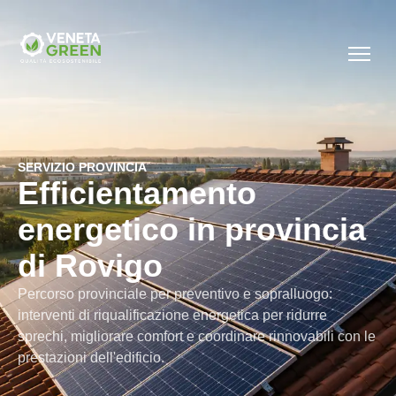
SERVIZIO PROVINCIA
Efficientamento
energetico in provincia
di Rovigo
Percorso provinciale per preventivo e sopralluogo:
interventi di riqualificazione energetica per ridurre
sprechi, migliorare comfort e coordinare rinnovabili con le
prestazioni dell'edificio.