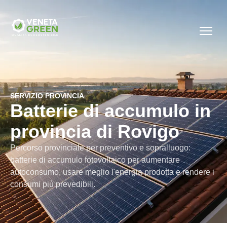
SERVIZIO PROVINCIA
Batterie di accumulo in
provincia di Rovigo
Percorso provinciale per preventivo e sopralluogo:
batterie di accumulo fotovoltaico per aumentare
autoconsumo, usare meglio l'energia prodotta e rendere i
consumi più prevedibili.