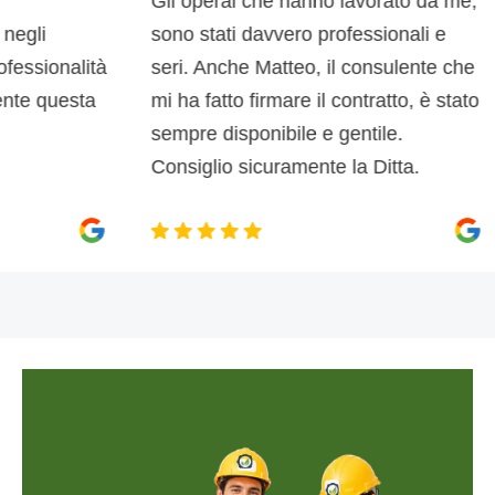
Gli operai che hanno lavorato da me,
i
sono stati davvero professionali e
ionalità
seri. Anche Matteo, il consulente che
d
 questa
mi ha fatto firmare il contratto, è stato
sempre disponibile e gentile.
Consiglio sicuramente la Ditta.