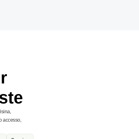
r
ste
isina,
o accesso,