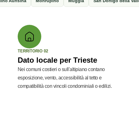
ino Aurisina
Monrupino
Muggia
San Dorligo della Vall
TERRITORIO 02
Dato locale per Trieste
Nei comuni costieri o sull'altipiano contano
esposizione, vento, accessibilità al tetto e
compatibilità con vincoli condominiali o edilizi.