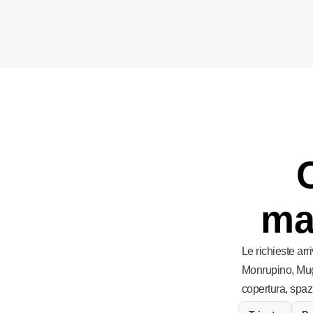
ma
Le richieste ar
Monrupino, Mug
copertura, spazi