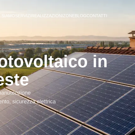
I SIAMO
SERVIZI
REALIZZAZIONI
ZONE
BLOG
CONTATTI
tovoltaico in
este
 manutenzione
ento, sicurezza elettrica