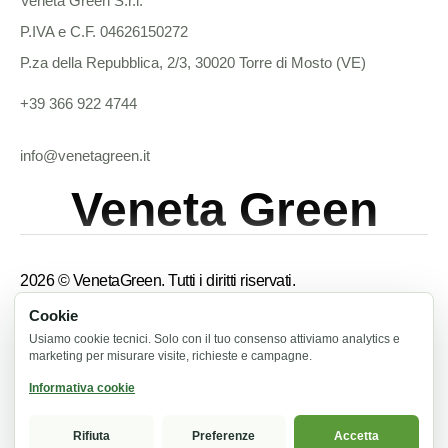
Veneta Green S.r.l.
P.IVA e C.F. 04626150272
P.za della Repubblica, 2/3, 30020 Torre di Mosto (VE)
+39 366 922 4744
info@venetagreen.it
Veneta Green
2026 © VenetaGreen. Tutti i diritti riservati.
Cookie
Termini e condizioni
Usiamo cookie tecnici. Solo con il tuo consenso attiviamo analytics e
marketing per misurare visite, richieste e campagne.
Informativa privacy
Informativa cookie
Informativa cookie
Rifiuta
Preferenze
Accetta