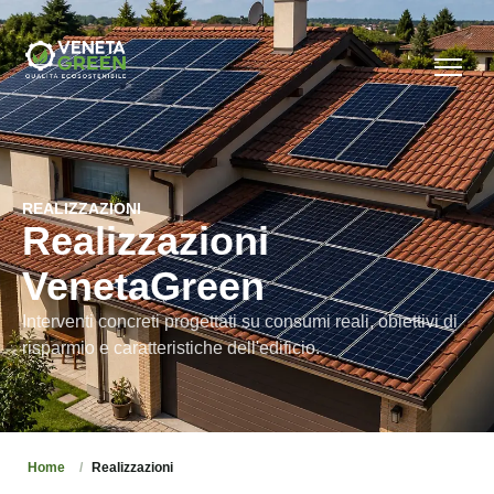
REALIZZAZIONI
Realizzazioni
VenetaGreen
Interventi concreti progettati su consumi reali, obiettivi di
risparmio e caratteristiche dell'edificio.
Home
Realizzazioni