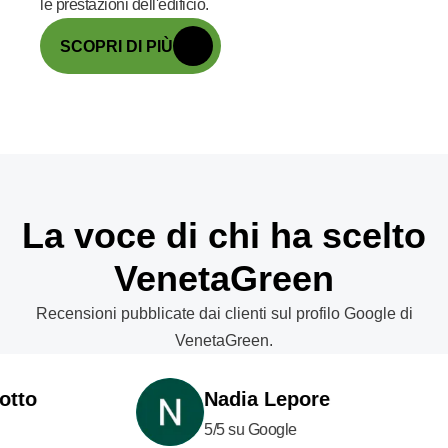
le prestazioni dell'edificio.
SCOPRI DI PIÙ
La voce di chi ha scelto
VenetaGreen
Recensioni pubblicate dai clienti sul profilo Google di
VenetaGreen.
o
Nadia Lepore
5/5 su Google