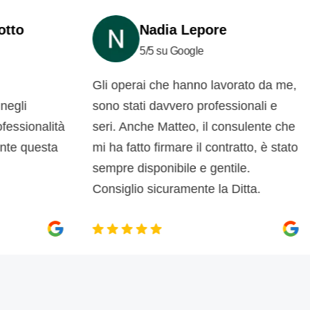
Nadia Lepore
5/5 su Google
Gli operai che hanno lavorato da me,
co
sono stati davvero professionali e
do
onalità
seri. Anche Matteo, il consulente che
di
questa
mi ha fatto firmare il contratto, è stato
so
sempre disponibile e gentile.
po
Consiglio sicuramente la Ditta.
m