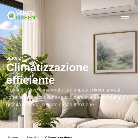
SERVIZI
Climatizzazione
efficiente
Comfort estivo e invernale con impianti dimensionati
correttamente, consumi sotto controllo e attenzione a
qualità dell’aria, rumore e manutenzione.
Home
Servizi
Climatizzazione