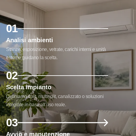
01
Analisi ambienti
Stanze, esposizione, vetrate, carichi interni e unità
esterne guidano la scelta.
02
Scelta impianto
Definiamo split, multisplit, canalizzato o soluzioni
integrate in base all’uso reale.
03
Avvio e manutenzione