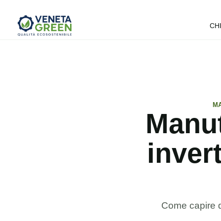
CH
MA
Manut
inver
Come capire q