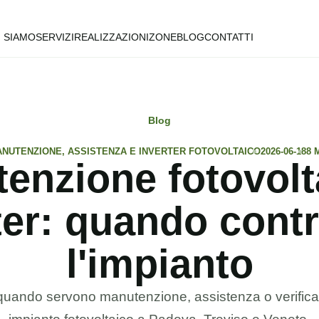
I SIAMO
SERVIZI
REALIZZAZIONI
ZONE
BLOG
CONTATTI
Blog
NUTENZIONE, ASSISTENZA E INVERTER FOTOVOLTAICO
2026-06-18
8 
enzione fotovolt
ter: quando contr
l'impianto
uando servono manutenzione, assistenza o verifica 