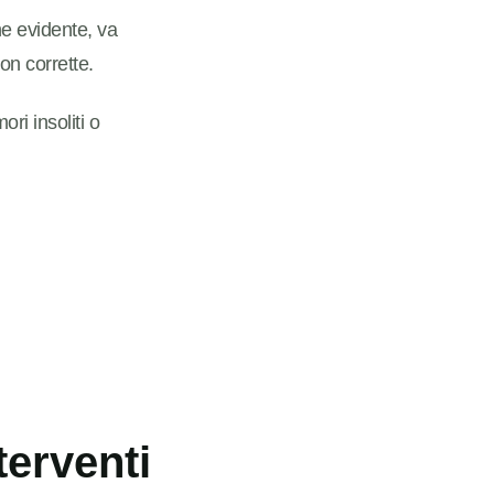
ne evidente, va
on corrette.
ri insoliti o
erventi