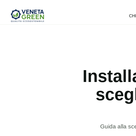
CH
Instal
scegl
Guida alla sce