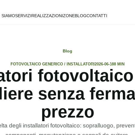
I SIAMO
SERVIZI
REALIZZAZIONI
ZONE
BLOG
CONTATTI
Blog
FOTOVOLTAICO GENERICO / INSTALLATORI
2026-06-18
8 MIN
latori fotovoltaic
iere senza ferma
prezzo
lta degli installatori fotovoltaico: sopralluogo, preven